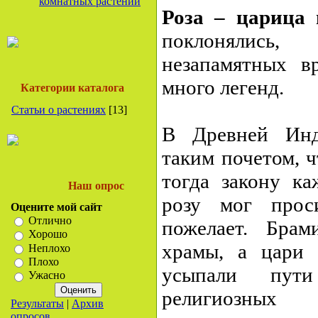
комнатных растений
Роза – царица 
поклонялись
незапамятных в
много легенд.
Категории каталога
Статьи о растениях
[13]
В Древней Инд
таким почетом, 
тогда закону к
Наш опрос
розу мог прос
Оцените мой сайт
Отлично
пожелает. Бра
Хорошо
храмы, а цари 
Неплохо
Плохо
усыпали пут
Ужасно
религиозных 
Результаты
|
Архив
опросов