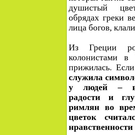
душистый цве
обрядах греки в
лица богов, клали
Из Греции ро
колонистами в
прижилась. Есл
служила символ
у людей – вы
радости и глу
римлян во вре
цветок считал
нравственности