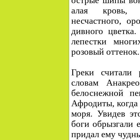
острые шипы вон
алая кровь,
несчастного, ор
дивного цветка
лепестки многи
розовый оттенок.
Греки считали 
словам Анакрео
белоснежной пе
Афродиты, когда
моря. Увидев эт
боги обрызгали 
придал ему чудны